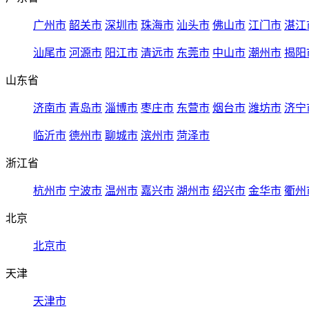
广州市
韶关市
深圳市
珠海市
汕头市
佛山市
江门市
湛江
汕尾市
河源市
阳江市
清远市
东莞市
中山市
潮州市
揭阳
山东省
济南市
青岛市
淄博市
枣庄市
东营市
烟台市
潍坊市
济宁
临沂市
德州市
聊城市
滨州市
菏泽市
浙江省
杭州市
宁波市
温州市
嘉兴市
湖州市
绍兴市
金华市
衢州
北京
北京市
天津
天津市