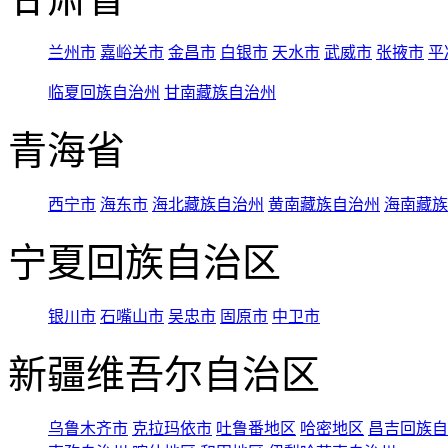
兰州市
嘉峪关市
金昌市
白银市
天水市
武威市
张掖市
平
临夏回族自治州
甘南藏族自治州
青海省
西宁市
海东市
海北藏族自治州
黄南藏族自治州
海南藏族
宁夏回族自治区
银川市
石嘴山市
吴忠市
固原市
中卫市
新疆维吾尔自治区
乌鲁木齐市
克拉玛依市
吐鲁番地区
哈密地区
昌吉回族自