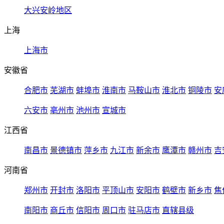
大兴安岭地区
上海
上海市
安徽省
合肥市
芜湖市
蚌埠市
淮南市
马鞍山市
淮北市
铜陵市
安
六安市
亳州市
池州市
宣城市
江西省
南昌市
景德镇市
萍乡市
九江市
新余市
鹰潭市
赣州市
吉
河南省
郑州市
开封市
洛阳市
平顶山市
安阳市
鹤壁市
新乡市
焦
南阳市
商丘市
信阳市
周口市
驻马店市
直辖县级