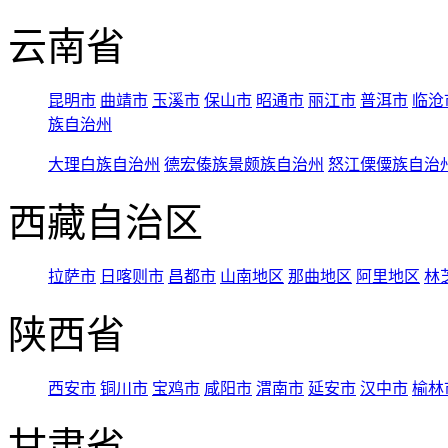
云南省
昆明市
曲靖市
玉溪市
保山市
昭通市
丽江市
普洱市
临沧
族自治州
大理白族自治州
德宏傣族景颇族自治州
怒江傈僳族自治
西藏自治区
拉萨市
日喀则市
昌都市
山南地区
那曲地区
阿里地区
林
陕西省
西安市
铜川市
宝鸡市
咸阳市
渭南市
延安市
汉中市
榆林
甘肃省