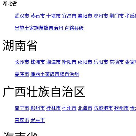
湖北省
武汉市
黄石市
十堰市
宜昌市
襄阳市
鄂州市
荆门市
孝感
恩施土家族苗族自治州
直辖县级
湖南省
长沙市
株洲市
湘潭市
衡阳市
邵阳市
岳阳市
常德市
张家
娄底市
湘西土家族苗族自治州
广西壮族自治区
南宁市
柳州市
桂林市
梧州市
北海市
防城港市
钦州市
贵
来宾市
崇左市