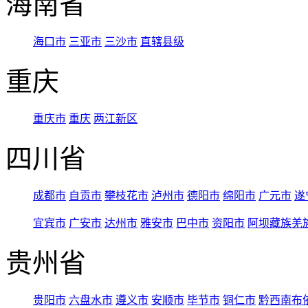
海南省
海口市
三亚市
三沙市
直辖县级
重庆
重庆市
重庆
两江新区
四川省
成都市
自贡市
攀枝花市
泸州市
德阳市
绵阳市
广元市
遂
宜宾市
广安市
达州市
雅安市
巴中市
资阳市
阿坝藏族羌
贵州省
贵阳市
六盘水市
遵义市
安顺市
毕节市
铜仁市
黔西南布