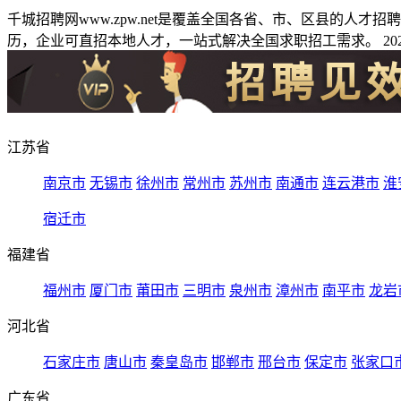
千城招聘网www.zpw.net是覆盖全国各省、市、区县的人
历，企业可直招本地人才，一站式解决全国求职招工需求。 2026
江苏省
南京市
无锡市
徐州市
常州市
苏州市
南通市
连云港市
淮
宿迁市
福建省
福州市
厦门市
莆田市
三明市
泉州市
漳州市
南平市
龙岩
河北省
石家庄市
唐山市
秦皇岛市
邯郸市
邢台市
保定市
张家口
广东省