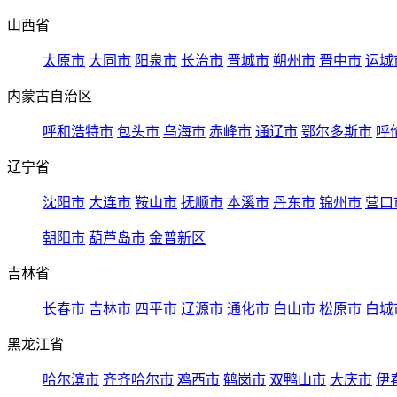
山西省
太原市
大同市
阳泉市
长治市
晋城市
朔州市
晋中市
运城
内蒙古自治区
呼和浩特市
包头市
乌海市
赤峰市
通辽市
鄂尔多斯市
呼
辽宁省
沈阳市
大连市
鞍山市
抚顺市
本溪市
丹东市
锦州市
营口
朝阳市
葫芦岛市
金普新区
吉林省
长春市
吉林市
四平市
辽源市
通化市
白山市
松原市
白城
黑龙江省
哈尔滨市
齐齐哈尔市
鸡西市
鹤岗市
双鸭山市
大庆市
伊