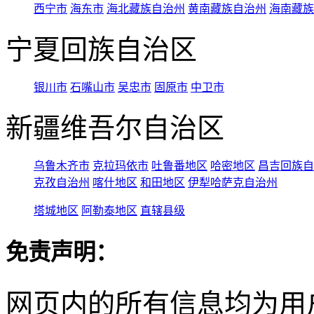
西宁市
海东市
海北藏族自治州
黄南藏族自治州
海南藏族
宁夏回族自治区
银川市
石嘴山市
吴忠市
固原市
中卫市
新疆维吾尔自治区
乌鲁木齐市
克拉玛依市
吐鲁番地区
哈密地区
昌吉回族自
克孜自治州
喀什地区
和田地区
伊犁哈萨克自治州
塔城地区
阿勒泰地区
直辖县级
免责声明：
网页内的所有信息均为用