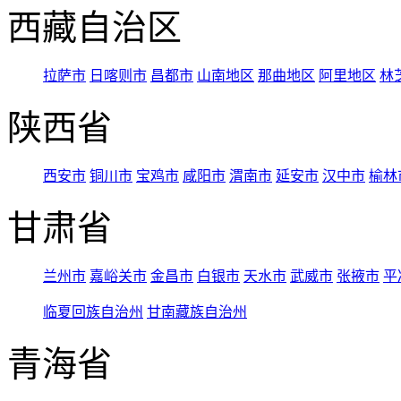
西藏自治区
拉萨市
日喀则市
昌都市
山南地区
那曲地区
阿里地区
林
陕西省
西安市
铜川市
宝鸡市
咸阳市
渭南市
延安市
汉中市
榆林
甘肃省
兰州市
嘉峪关市
金昌市
白银市
天水市
武威市
张掖市
平
临夏回族自治州
甘南藏族自治州
青海省