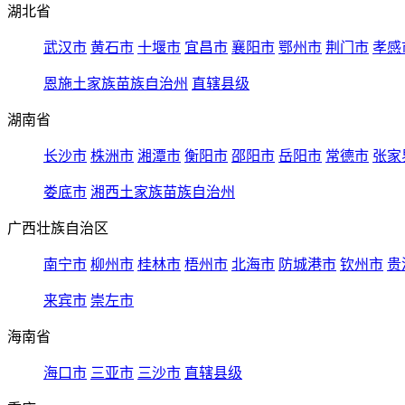
湖北省
武汉市
黄石市
十堰市
宜昌市
襄阳市
鄂州市
荆门市
孝感
恩施土家族苗族自治州
直辖县级
湖南省
长沙市
株洲市
湘潭市
衡阳市
邵阳市
岳阳市
常德市
张家
娄底市
湘西土家族苗族自治州
广西壮族自治区
南宁市
柳州市
桂林市
梧州市
北海市
防城港市
钦州市
贵
来宾市
崇左市
海南省
海口市
三亚市
三沙市
直辖县级