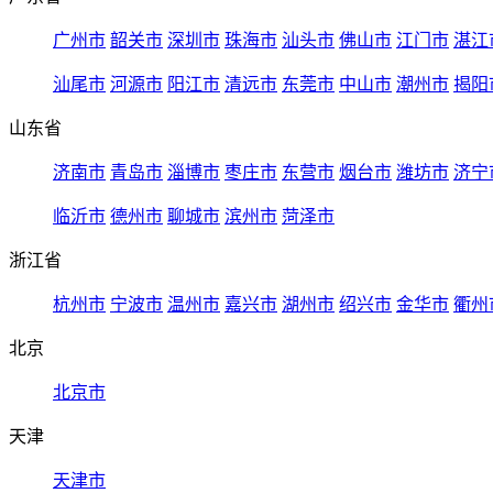
广州市
韶关市
深圳市
珠海市
汕头市
佛山市
江门市
湛江
汕尾市
河源市
阳江市
清远市
东莞市
中山市
潮州市
揭阳
山东省
济南市
青岛市
淄博市
枣庄市
东营市
烟台市
潍坊市
济宁
临沂市
德州市
聊城市
滨州市
菏泽市
浙江省
杭州市
宁波市
温州市
嘉兴市
湖州市
绍兴市
金华市
衢州
北京
北京市
天津
天津市