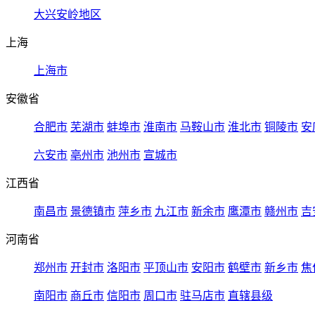
大兴安岭地区
上海
上海市
安徽省
合肥市
芜湖市
蚌埠市
淮南市
马鞍山市
淮北市
铜陵市
安
六安市
亳州市
池州市
宣城市
江西省
南昌市
景德镇市
萍乡市
九江市
新余市
鹰潭市
赣州市
吉
河南省
郑州市
开封市
洛阳市
平顶山市
安阳市
鹤壁市
新乡市
焦
南阳市
商丘市
信阳市
周口市
驻马店市
直辖县级