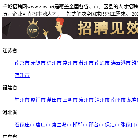
千城招聘网www.zpw.net是覆盖全国各省、市、区县的人
历，企业可直招本地人才，一站式解决全国求职招工需求。 2026
江苏省
南京市
无锡市
徐州市
常州市
苏州市
南通市
连云港市
淮
宿迁市
福建省
福州市
厦门市
莆田市
三明市
泉州市
漳州市
南平市
龙岩
河北省
石家庄市
唐山市
秦皇岛市
邯郸市
邢台市
保定市
张家口
广东省