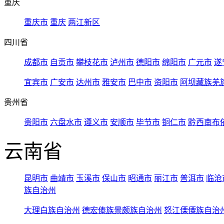
重庆
重庆市
重庆
两江新区
四川省
成都市
自贡市
攀枝花市
泸州市
德阳市
绵阳市
广元市
遂
宜宾市
广安市
达州市
雅安市
巴中市
资阳市
阿坝藏族羌
贵州省
贵阳市
六盘水市
遵义市
安顺市
毕节市
铜仁市
黔西南布
云南省
昆明市
曲靖市
玉溪市
保山市
昭通市
丽江市
普洱市
临沧
族自治州
大理白族自治州
德宏傣族景颇族自治州
怒江傈僳族自治