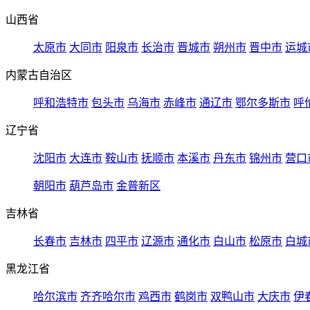
山西省
太原市
大同市
阳泉市
长治市
晋城市
朔州市
晋中市
运城
内蒙古自治区
呼和浩特市
包头市
乌海市
赤峰市
通辽市
鄂尔多斯市
呼
辽宁省
沈阳市
大连市
鞍山市
抚顺市
本溪市
丹东市
锦州市
营口
朝阳市
葫芦岛市
金普新区
吉林省
长春市
吉林市
四平市
辽源市
通化市
白山市
松原市
白城
黑龙江省
哈尔滨市
齐齐哈尔市
鸡西市
鹤岗市
双鸭山市
大庆市
伊